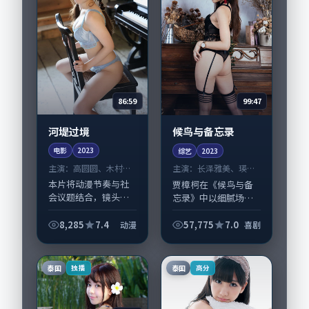
86:59
99:47
河堤过境
候鸟与备忘录
电影
2023
综艺
2023
主演：
高圆圆、木村拓
主演：
长泽雅美、瑛太
哉 等
等
本片将动漫节奏与社
贾樟柯在《候鸟与备
会议题结合，镜头语
忘录》中以细腻场面
言克制而有后劲。
调度呈现喜剧张力，
《河堤过境》由丹尼
长泽雅美、瑛太领衔
8,285
7.4
57,775
7.0
动漫
喜剧
·博伊尔掌舵，高圆
的表演层次丰富。影
圆、木村拓哉担纲主
片拍摄及后期主要在
线；取景与声音设计
泰国完成制作协同，
泰国
泰国
独播
高分
凸显法国城市质感，
2023-10-2...
适...