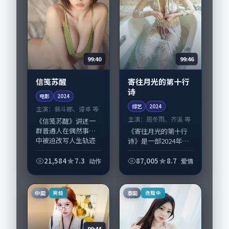
99:40
99:46
信笺苏醒
寄往月光的第十行
诗
电影
2024
综艺
2024
主演：
裴斗娜、谭卓 等
主演：
周冬雨、齐溪 等
《信笺苏醒》讲述一
群普通人在偶然事件
《寄往月光的第十行
中被迫改写人生轨迹
诗》是一部2024年前
的故事，动作类型元
后推出的爱情类综
素服务于人物刻画而
艺，由曾国祥执导，
21,584
7.3
87,005
8.7
动作
爱情
非噱头。导演韦斯·
周冬雨、齐溪，长泽
安德森擅长留白叙
雅美、桂纶镁等演员
事，裴斗娜、谭卓的
亦参与重要戏份。故
中国
泰国
完结
连载中
情...
事围绕当代都市中...
99:44