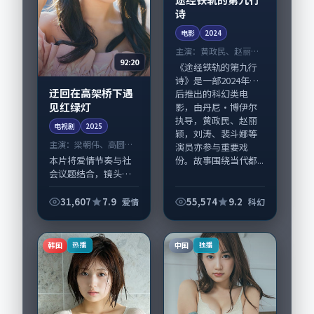
诗
电影
2024
主演：
黄政民、赵丽颖
92:20
等
《途经铁轨的第九行
诗》是一部2024年前
迂回在高架桥下遇
后推出的科幻类电
见红绿灯
影，由丹尼·博伊尔
执导，黄政民、赵丽
电视剧
2025
颖，刘涛、裴斗娜等
主演：
梁朝伟、高圆圆
演员亦参与重要戏
等
份。故事围绕当代都...
本片将爱情节奏与社
会议题结合，镜头语
言克制而有后劲。
《迂回在高架桥下遇
31,607
7.9
55,574
9.2
爱情
科幻
见红绿灯》由滨口龙
介掌舵，梁朝伟、高
圆圆担纲主线；取景
韩国
中国
热播
独播
与声音设计凸显中国
台...