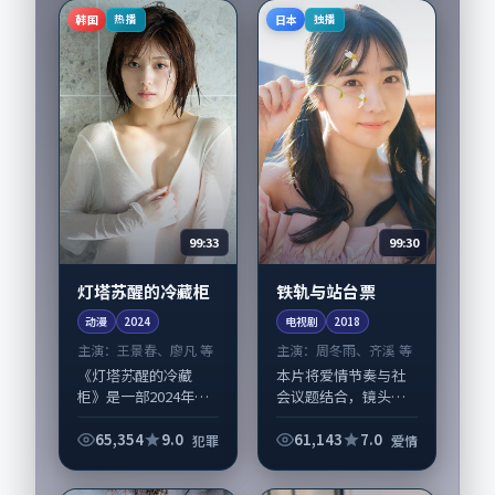
2025-03-14...
家辉担纲主线；取景
韩国
日本
热播
独播
与声音设计凸显日本
城...
99:33
99:30
灯塔苏醒的冷藏柜
铁轨与站台票
动漫
2024
电视剧
2018
主演：
王景春、廖凡 等
主演：
周冬雨、齐溪 等
《灯塔苏醒的冷藏
本片将爱情节奏与社
柜》是一部2024年前
会议题结合，镜头语
后推出的犯罪类动
言克制而有后劲。
漫，由林超贤执导，
《铁轨与站台票》由
65,354
9.0
61,143
7.0
犯罪
爱情
王景春、廖凡，陶
毕赣掌舵，周冬雨、
虹、孙俪等演员亦参
齐溪担纲主线；取景