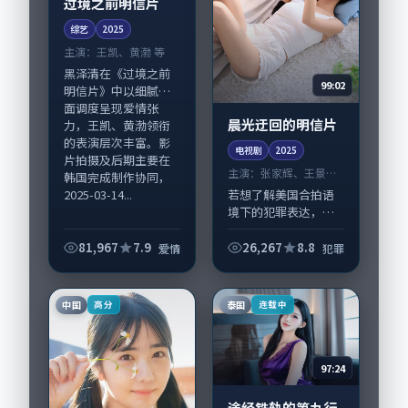
过境之前明信片
综艺
2025
主演：
王凯、黄渤 等
黑泽清在《过境之前
99:02
明信片》中以细腻场
面调度呈现爱情张
晨光迂回的明信片
力，王凯、黄渤领衔
的表演层次丰富。影
电视剧
2025
片拍摄及后期主要在
主演：
张家辉、王景春
韩国完成制作协同，
等
2025-03-14...
若想了解美国合拍语
境下的犯罪表达，
《晨光迂回的明信
片》值得关注：剧情
81,967
7.9
26,267
8.8
爱情
犯罪
侧重人物动机与生活
细节的咬合，张家
辉、王景春与配角群
中国
泰国
高分
连载中
戏并重。影片2025年
面...
97:24
途经铁轨的第九行