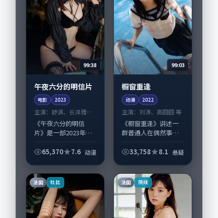
99:38
99:03
午夜六分的明信片
橱窗重逢
电影
2023
动漫
2022
主演：
舒淇、长泽雅美
主演：
刘涛、高圆圆 等
等
《午夜六分的明信
《橱窗重逢》讲述一
片》是一部2023年前
群普通人在偶然事件
后推出的动漫类电
中被迫改写人生轨迹
影，由贾樟柯执导，
的故事，悬疑类型元
65,370
7.6
33,758
8.1
动漫
悬疑
舒淇、长泽雅美，梁
素服务于人物刻画而
朝伟、段奕宏等演员
非噱头。导演毕赣擅
亦参与重要戏份。故
长留白叙事，刘涛、
法国
法国
杜比
院线
事围绕当代都市中的...
高圆圆的情感拿捏尤...