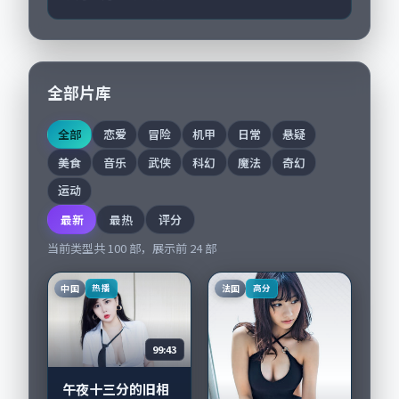
全部片库
全部
恋爱
冒险
机甲
日常
悬疑
美食
音乐
武侠
科幻
魔法
奇幻
运动
最新
最热
评分
当前类型共
100
部，展示前
24
部
中国
法国
热播
高分
99:43
午夜十三分的旧相