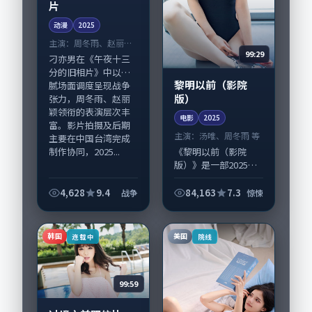
片
动漫
2025
主演：
周冬雨、赵丽颖
99:29
等
刁亦男在《午夜十三
分的旧相片》中以细
黎明以前（影院
腻场面调度呈现战争
版）
张力，周冬雨、赵丽
颖领衔的表演层次丰
电影
2025
富。影片拍摄及后期
主演：
汤唯、周冬雨 等
主要在中国台湾完成
制作协同，2025...
《黎明以前（影院
版）》是一部2025年
前后推出的惊悚类电
影，由黑泽清执导，
4,628
9.4
84,163
7.3
战争
惊悚
汤唯、周冬雨，张家
辉、黄政民等演员亦
参与重要戏份。故事
韩国
美国
连载中
院线
围绕当代都市中的...
99:59