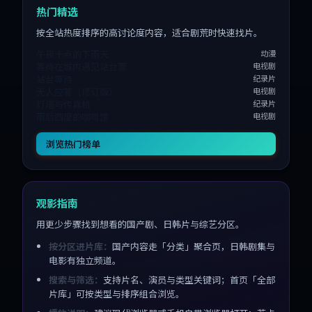
热门精选
按全站热度排序的高讨论度内容，适合剧荒时快速找片。
午夜十点的下雨天
动漫
等待在城内遇见站台票
电视剧
站台等待
纪录片
无人应答（修订版）
电视剧
灯塔与传真机
纪录片
雨后四度的咖啡馆
电视剧
浏览热门榜单
观影指南
用更少步骤找到想看的国产剧、日韩片与综艺分区。
按分区进片库：
国产内容走「分类」聚合页，日韩剧集与
电影有独立频道。
搜索与筛选：
支持片名、演员与类型关键词；首页「全部
片库」可按类型与排序组合浏览。