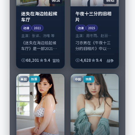
99:16
99:43
迷失在海边拾起候
午夜十三分的旧相
车厅
片
动漫
2021
动漫
2025
主演：
张译、汤唯 等
主演：
周冬雨、赵丽颖
等
《迷失在海边拾起候
刁亦男在《午夜十三
车厅》是一部2021年
分的旧相片》中以细
前后推出的冒险类动
腻场面调度呈现战争
漫，由曾国祥执导，
张力，周冬雨、赵丽
68,201
9.4
4,628
9.4
冒险
战争
张译、汤唯，靳东、
颖领衔的表演层次丰
杨幂等演员亦参与重
富。影片拍摄及后期
要戏份。故事围绕当
主要在中国台湾完成
美国
中国
独播
独播
代都市中的抉择...
制作协同，2025...