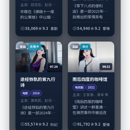
主演：
段奕宏、赵丽颖
《零下八点的便利
等
店》是一部2023年前
毕赣在《拂晓十一度
后推出的爱情类电
的公寓楼》中以细腻
影，由黑泽清执导，
场面调度呈现喜剧张
桂纶镁、舒淇，杨
力，段奕宏、赵丽颖
38,069
9.3
54,940
9.2
喜剧
爱情
幂、妻夫木聪等演员
领衔的表演层次丰
亦参与重要戏份。故
富。影片拍摄及后期
事围绕当代都市中的
主要在中国大陆完成
泰国
英国
连载中
高分
抉...
制作协同，2024-...
97:24
99:33
途经铁轨的第九行
雨后四度的咖啡馆
诗
电视剧
2022
电影
2024
主演：
王景春、谭卓 等
主演：
黄政民、赵丽颖
《雨后四度的咖啡
等
馆》讲述一群普通人
《途经铁轨的第九行
在偶然事件中被迫改
诗》是一部2024年前
写人生轨迹的故事，
后推出的科幻类电
爱情类型元素服务于
影，由丹尼·博伊尔
55,574
9.2
91,792
9.2
科幻
爱情
人物刻画而非噱头。
执导，黄政民、赵丽