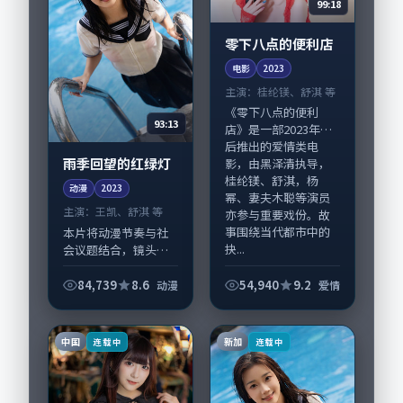
99:18
零下八点的便利店
电影
2023
主演：
桂纶镁、舒淇 等
《零下八点的便利
93:13
店》是一部2023年前
后推出的爱情类电
雨季回望的红绿灯
影，由黑泽清执导，
桂纶镁、舒淇，杨
动漫
2023
幂、妻夫木聪等演员
主演：
王凯、舒淇 等
亦参与重要戏份。故
事围绕当代都市中的
本片将动漫节奏与社
抉...
会议题结合，镜头语
言克制而有后劲。
《雨季回望的红绿
84,739
8.6
54,940
9.2
动漫
爱情
灯》由郭帆掌舵，王
凯、舒淇担纲主线；
取景与声音设计凸显
中国
新加
连载中
连载中
韩国城市质感，适合
偏好...