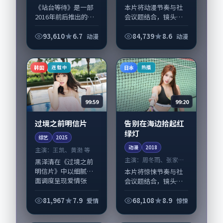
《站台等待》是一部
本片将动漫节奏与社
2016年前后推出的动
会议题结合，镜头语
漫类纪录片，由贾樟
言克制而有后劲。
柯执导，周迅、高圆
《雨季回望的红绿
93,610
6.7
84,739
8.6
动漫
动漫
圆，蒋欣、妻夫木聪
灯》由郭帆掌舵，王
等演员亦参与重要戏
凯、舒淇担纲主线；
份。故事围绕当代都
取景与声音设计凸显
韩国
日本
连载中
热播
市中的抉择与救...
韩国城市质感，适合
偏好...
99:59
99:20
过境之前明信片
告别在海边拾起红
绿灯
综艺
2025
动漫
2018
主演：
王凯、黄渤 等
主演：
周冬雨、张家辉
黑泽清在《过境之前
等
明信片》中以细腻场
本片将惊悚节奏与社
面调度呈现爱情张
会议题结合，镜头语
力，王凯、黄渤领衔
言克制而有后劲。
的表演层次丰富。影
《告别在海边拾起红
81,967
7.9
68,108
8.9
爱情
惊悚
片拍摄及后期主要在
绿灯》由丹尼·博伊
韩国完成制作协同，
尔掌舵，周冬雨、张