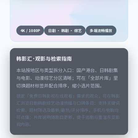
4K / 1080P
日剧 · 韩剧 · 综艺
多端流畅播放
韩影汇 · 观影与检索指南
本站按地区与类型拆分入口：国产港台、日韩剧集
与电影、动漫综艺分区清晰；可在「全部片库」里
切换题材标签并配合排序，缩小选片范围。
锁定「免费日韩影视在线观看」需求的观众，可在韩影
汇浏览日剧韩剧综艺动漫热播与口碑条目：支持关键词
检索、题材筛选及最新/最热/评分排序，手机与电脑均
可点播；片库说明随剧目更新，便于追剧与重温东亚影
视内容。