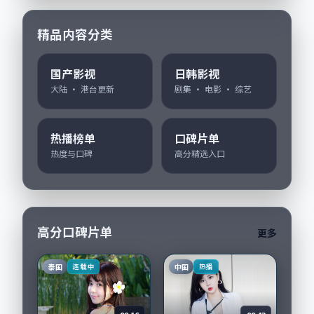
精品内容分类
国产影视
日韩影视
大陆 · 港台更新
剧集 · 电影 · 综艺
热播榜单
口碑片单
热度与口碑
高分精选入口
高分口碑片单
更多
泰国
中国
连载中
热播