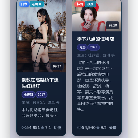
与重要戏份。故事围
与声音设计凸显日本
日本
韩国
连载中
独播
绕当代都市中的抉择
城市质感，适合偏好
与...
写...
99:18
零下八点的便利店
电影
2023
主演：
桂纶镁、舒淇 等
《零下八点的便利
99:37
店》是一部2023年前
后推出的爱情类电
倒数在高架桥下遗
影，由黑泽清执导，
失红绿灯
桂纶镁、舒淇，杨
幂、妻夫木聪等演员
电视剧
2017
亦参与重要戏份。故
主演：
段奕宏、谭卓 等
事围绕当代都市中的
抉...
本片将动漫节奏与社
会议题结合，镜头语
言克制而有后劲。
《倒数在高架桥下遗
54,951
7.1
54,940
9.2
动漫
爱情
失红绿灯》由毕赣掌