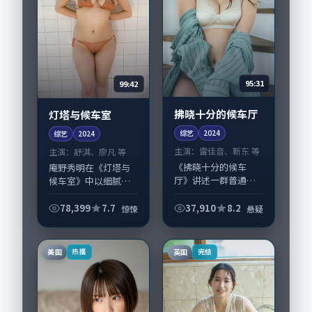
95:31
99:42
拂晓十分的候车厅
灯塔与候车室
综艺
2024
综艺
2024
主演：
雷佳音、靳东 等
主演：
舒淇、廖凡 等
《拂晓十分的候车
庵野秀明在《灯塔与
厅》讲述一群普通人
候车室》中以细腻场
在偶然事件中被迫改
面调度呈现惊悚张
写人生轨迹的故事，
力，舒淇、廖凡领衔
78,399
7.7
37,910
8.2
惊悚
悬疑
悬疑类型元素服务于
的表演层次丰富。影
人物刻画而非噱头。
片拍摄及后期主要在
导演毕赣擅长留白叙
法国完成制作协同，
美国
英国
热播
完结
事，雷佳音、靳东的
2024-08-08...
情...