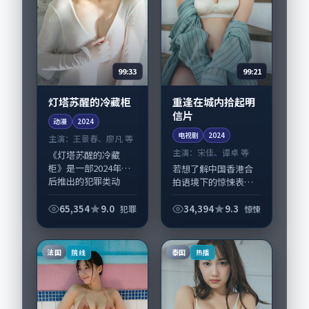
99:33
99:21
灯塔苏醒的冷藏柜
重逢在城内拾起明
信片
动漫
2024
电视剧
2024
主演：
王景春、廖凡 等
主演：
宋佳、谭卓 等
《灯塔苏醒的冷藏
柜》是一部2024年前
若想了解中国香港合
后推出的犯罪类动
拍语境下的惊悚表
漫，由林超贤执导，
达，《重逢在城内拾
王景春、廖凡，陶
起明信片》值得关
65,354
9.0
34,394
9.3
犯罪
惊悚
虹、孙俪等演员亦参
注：剧情侧重人物动
与重要戏份。故事围
机与生活细节的咬
绕当代都市中的抉择
合，宋佳、谭卓与配
法国
泰国
院线
热播
与...
角群戏并重。影片
2024...