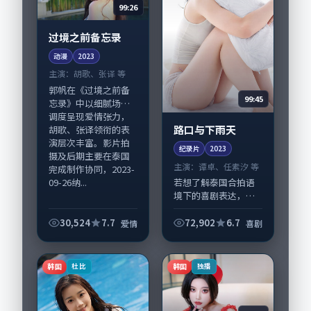
99:26
过境之前备忘录
动漫
2023
主演：
胡歌、张译 等
郭帆在《过境之前备
99:45
忘录》中以细腻场面
调度呈现爱情张力，
路口与下雨天
胡歌、张译领衔的表
演层次丰富。影片拍
纪录片
2023
摄及后期主要在泰国
主演：
谭卓、任素汐 等
完成制作协同，2023-
09-26纳...
若想了解泰国合拍语
境下的喜剧表达，
《路口与下雨天》值
得关注：剧情侧重人
30,524
7.7
72,902
6.7
爱情
喜剧
物动机与生活细节的
咬合，谭卓、任素汐
与配角群戏并重。影
韩国
韩国
杜比
独播
片2023年面世后在...