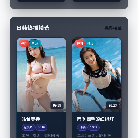
导演李沧东擅长留白
颖，刘涛、裴斗娜等
叙事，王景春、谭卓
演员亦参与重要戏
的...
份。故事围绕当代都...
日韩热播精选
完整榜单
韩国
韩国
高分
杜比
99:39
93:13
站台等待
雨季回望的红绿灯
纪录片
2016
动漫
2023
主演：
周迅、高圆圆 等
主演：
王凯、舒淇 等