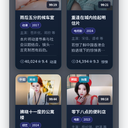
99:19
99:21
雨后五分的候车室
重逢在城内拾起明
信片
动漫
2017
电视剧
2024
主演：
苍井优、蒋欣 等
主演：
宋佳、谭卓 等
本片将动漫节奏与社
会议题结合，镜头语
若想了解中国香港合
言克制而有后劲。
拍语境下的惊悚表
《雨后五分的候车
达，《重逢在城内拾
室》由刁亦男掌舵，
起明信片》值得关
40,024
9.4
34,394
9.3
动漫
惊悚
苍井优、蒋欣担纲主
注：剧情侧重人物动
线；取景与声音设计
机与生活细节的咬
凸显美国城市质感，
合，宋佳、谭卓与配
中国
韩国
完结
独播
适合...
角群戏并重。影片
2024...
99:44
99:18
拂晓十一度的公寓
零下八点的便利店
楼
电影
2023
综艺
2024
主演：
桂纶镁、舒淇 等