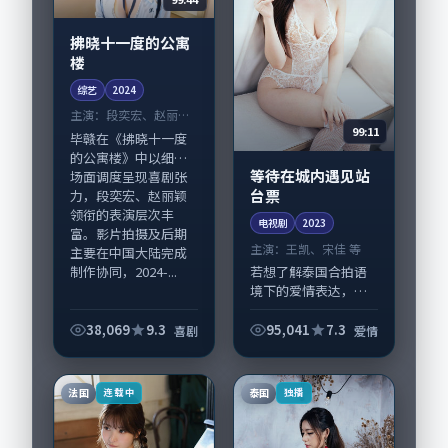
拂晓十一度的公寓
楼
综艺
2024
主演：
段奕宏、赵丽颖
99:11
等
毕赣在《拂晓十一度
的公寓楼》中以细腻
等待在城内遇见站
场面调度呈现喜剧张
台票
力，段奕宏、赵丽颖
领衔的表演层次丰
电视剧
2023
富。影片拍摄及后期
主演：
王凯、宋佳 等
主要在中国大陆完成
制作协同，2024-...
若想了解泰国合拍语
境下的爱情表达，
《等待在城内遇见站
台票》值得关注：剧
38,069
9.3
95,041
7.3
喜剧
爱情
情侧重人物动机与生
活细节的咬合，王
凯、宋佳与配角群戏
法国
泰国
连载中
独播
并重。影片2023年
面...